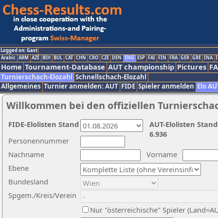
Logged on: Gast
Arabic
ARM
AZE
BIH
BUL
CAT
CHN
CRO
CZE
DEN
ENG
ESP
FAI
FIN
FRA
GER
GRE
INA
I
Home
Tournament-Database
AUT championship
Pictures
F
Turnierschach-Elozahl
Schnellschach-Elozahl
Allgemeines
Turnier anmelden: AUT
FIDE
Spieler anmelden
Elo AU
Willkommen bei den offiziellen Turnierscha
FIDE-Elolisten Stand
AUT-Elolisten Stand
6.936
Personennummer
Nachname
Vorname
Ebene
Bundesland
Spgem./Kreis/Verein
Nur "österreichische" Spieler (Land=A