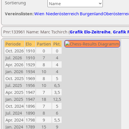
Sortierung
Vereinslisten:
Wien
Niederösterreich
Burgenland
Oberösterrei
Pnr:133961 Name: Marc Tschirch (
Grafik Elo-Zeitreihe
,
Grafik P
Periode
Elo
Partien
Pkt.
Oct. 2026
1910
0
0
Jul. 2026
1910
7
4
Apr. 2026
1929
8
4
Jan. 2026
1934
10
4
Oct. 2025
1969
8
5
Jul. 2025
1956
10
6,5
Apr. 2025
1947
7
3,5
Jan. 2025
1947
18
12,5
Oct. 2024
1896
7
5
Jul. 2024
1890
8
6
Apr. 2024
1798
9
5,5
Jan. 2024
1789
15
9