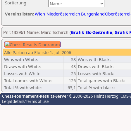
Sortierung
Vereinslisten:
Wien
Niederösterreich
Burgenland
Oberösterrei
Pnr:133961 Name: Marc Tschirch (
Grafik Elo-Zeitreihe
,
Grafik P
Alle Partien ab Eloliste 1. Juli 2006
Wins with White:
58
Wins with Black:
Draws with White:
43
Draws with Black:
Losses with White:
25
Losses with Black:
Total games with White:
126
Total games with Black:
Total % with white:
63,1
Total % with black:
Chess-Tournament-Results-Server
© 2006-2026 Heinz Herzog
, CMS-
Legal details/Terms of use