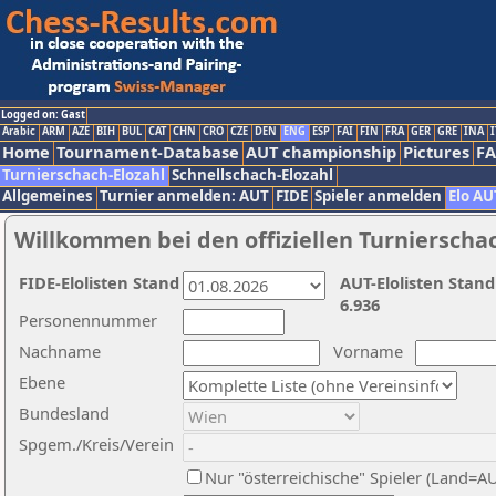
Logged on: Gast
Arabic
ARM
AZE
BIH
BUL
CAT
CHN
CRO
CZE
DEN
ENG
ESP
FAI
FIN
FRA
GER
GRE
INA
I
Home
Tournament-Database
AUT championship
Pictures
F
Turnierschach-Elozahl
Schnellschach-Elozahl
Allgemeines
Turnier anmelden: AUT
FIDE
Spieler anmelden
Elo AU
Willkommen bei den offiziellen Turnierscha
FIDE-Elolisten Stand
AUT-Elolisten Stand
6.936
Personennummer
Nachname
Vorname
Ebene
Bundesland
Spgem./Kreis/Verein
Nur "österreichische" Spieler (Land=A