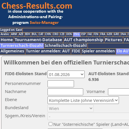
Logged on: Gast
Arabic
ARM
AZE
BIH
BUL
CAT
CHN
CRO
CZE
DEN
ENG
ESP
FAI
FIN
FRA
GER
GRE
INA
I
Home
Tournament-Database
AUT championship
Pictures
F
Turnierschach-Elozahl
Schnellschach-Elozahl
Allgemeines
Turnier anmelden: AUT
FIDE
Spieler anmelden
Elo AU
Willkommen bei den offiziellen Turnierscha
FIDE-Elolisten Stand
AUT-Elolisten Stand
6.936
Personennummer
Nachname
Vorname
Ebene
Bundesland
Spgem./Kreis/Verein
Nur "österreichische" Spieler (Land=A