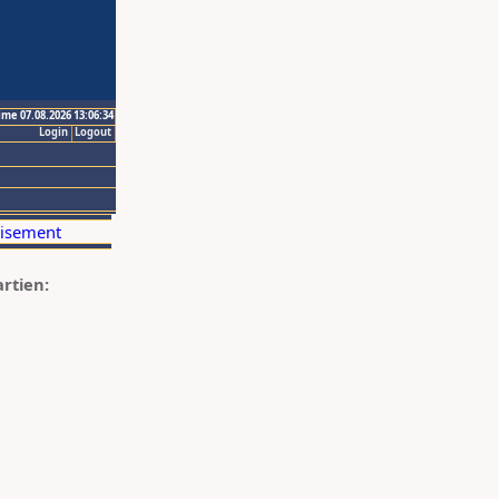
ime 07.08.2026 13:06:34
Login
Logout
artien: