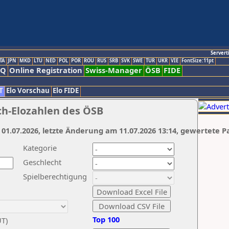
Servert
TA
JPN
MKD
LTU
NED
POL
POR
ROU
RUS
SRB
SVK
SWE
TUR
UKR
VIE
FontSize:11pt
AQ
Online Registration
Swiss-Manager
ÖSB
FIDE
T
Elo Vorschau
Elo FIDE
ch-Elozahlen des ÖSB
 01.07.2026, letzte Änderung am 11.07.2026 13:14, gewertete P
Kategorie
Geschlecht
Spielberechtigung
Top 100
UT)