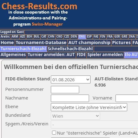
Logged on: Gast
Arabic
ARM
AZE
BIH
BUL
CAT
CHN
CRO
CZE
DEN
ENG
ESP
FAI
FIN
FRA
GER
GRE
INA
I
Home
Tournament-Database
AUT championship
Pictures
F
Turnierschach-Elozahl
Schnellschach-Elozahl
Allgemeines
Turnier anmelden: AUT
FIDE
Spieler anmelden
Elo AU
Willkommen bei den offiziellen Turnierscha
FIDE-Elolisten Stand
AUT-Elolisten Stand
6.936
Personennummer
Nachname
Vorname
Ebene
Bundesland
Spgem./Kreis/Verein
Nur "österreichische" Spieler (Land=A