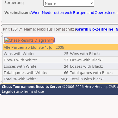
Sortierung
Vereinslisten:
Wien
Niederösterreich
Burgenland
Oberösterrei
Pnr:135171 Name: Nikolaus Tomaschitz (
Grafik Elo-Zeitreihe
,
G
Alle Partien ab Eloliste 1. Juli 2006
Wins with White:
25
Wins with Black:
Draws with White:
17
Draws with Black:
Losses with White:
24
Losses with Black:
Total games with White:
66
Total games with Black:
Total % with white:
50,8
Total % with black:
Chess-Tournament-Results-Server
© 2006-2026 Heinz Herzog
, CMS-
Legal details/Terms of use