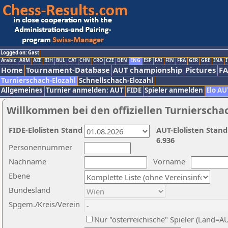
Logged on: Gast
Arabic
ARM
AZE
BIH
BUL
CAT
CHN
CRO
CZE
DEN
ENG
ESP
FAI
FIN
FRA
GER
GRE
INA
I
Home
Tournament-Database
AUT championship
Pictures
F
Turnierschach-Elozahl
Schnellschach-Elozahl
Allgemeines
Turnier anmelden: AUT
FIDE
Spieler anmelden
Elo AU
Willkommen bei den offiziellen Turnierscha
FIDE-Elolisten Stand
AUT-Elolisten Stand
6.936
Personennummer
Nachname
Vorname
Ebene
Bundesland
Spgem./Kreis/Verein
Nur "österreichische" Spieler (Land=A