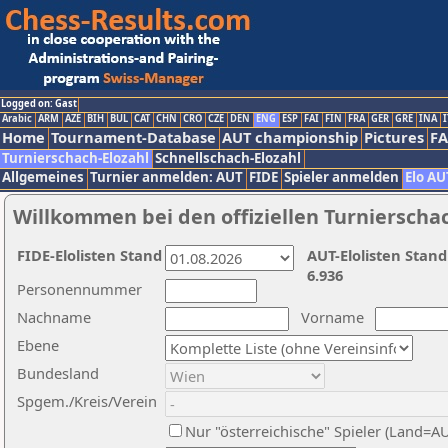
Logged on: Gast
Arabic
ARM
AZE
BIH
BUL
CAT
CHN
CRO
CZE
DEN
ENG
ESP
FAI
FIN
FRA
GER
GRE
INA
I
Home
Tournament-Database
AUT championship
Pictures
F
Turnierschach-Elozahl
Schnellschach-Elozahl
Allgemeines
Turnier anmelden: AUT
FIDE
Spieler anmelden
Elo AU
Willkommen bei den offiziellen Turnierscha
FIDE-Elolisten Stand
AUT-Elolisten Stand
6.936
Personennummer
Nachname
Vorname
Ebene
Bundesland
Spgem./Kreis/Verein
Nur "österreichische" Spieler (Land=A