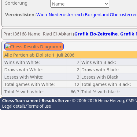
Sortierung
Vereinslisten:
Wien
Niederösterreich
Burgenland
Oberösterrei
Pnr:136168 Name: Riad El-Abkari (
Grafik Elo-Zeitreihe
,
Grafik P
Alle Partien ab Eloliste 1. Juli 2006
Wins with White:
7
Wins with Black:
Draws with White:
2
Draws with Black:
Losses with White:
3
Losses with Black:
Total games with White:
12
Total games with Black:
Total % with white:
66,7
Total % with black:
Chess-Tournament-Results-Server
© 2006-2026 Heinz Herzog
, CMS-
Legal details/Terms of use