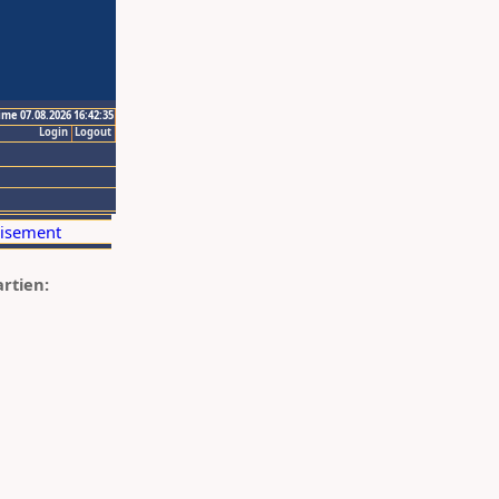
ime 07.08.2026 16:42:35
Login
Logout
artien: