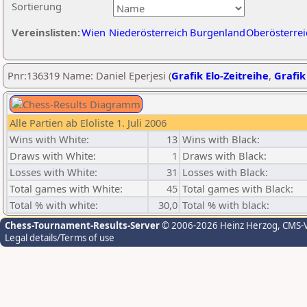
Sortierung
Vereinslisten:
Wien
Niederösterreich
Burgenland
Oberösterrei
Pnr:136319 Name: Daniel Eperjesi (
Grafik Elo-Zeitreihe
,
Grafik
Alle Partien ab Eloliste 1. Juli 2006
Wins with White:
13
Wins with Black:
Draws with White:
1
Draws with Black:
Losses with White:
31
Losses with Black:
Total games with White:
45
Total games with Black:
Total % with white:
30,0
Total % with black:
Chess-Tournament-Results-Server
© 2006-2026 Heinz Herzog
, CMS-
Legal details/Terms of use