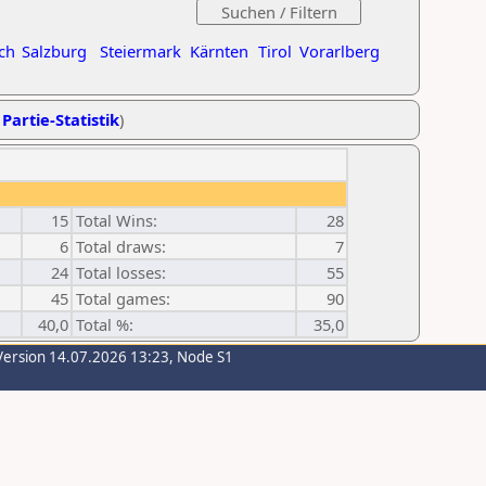
ch
Salzburg
Steiermark
Kärnten
Tirol
Vorarlberg
 Partie-Statistik
)
15
Total Wins:
28
6
Total draws:
7
24
Total losses:
55
45
Total games:
90
40,0
Total %:
35,0
Version 14.07.2026 13:23, Node S1