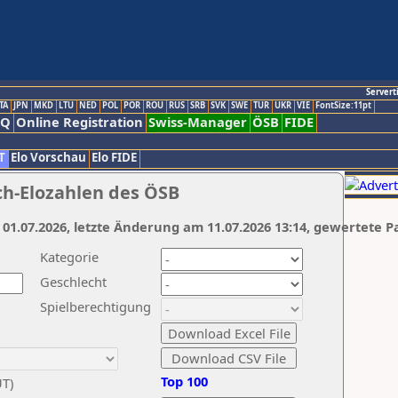
Servert
TA
JPN
MKD
LTU
NED
POL
POR
ROU
RUS
SRB
SVK
SWE
TUR
UKR
VIE
FontSize:11pt
AQ
Online Registration
Swiss-Manager
ÖSB
FIDE
T
Elo Vorschau
Elo FIDE
ch-Elozahlen des ÖSB
 01.07.2026, letzte Änderung am 11.07.2026 13:14, gewertete P
Kategorie
Geschlecht
Spielberechtigung
Top 100
UT)