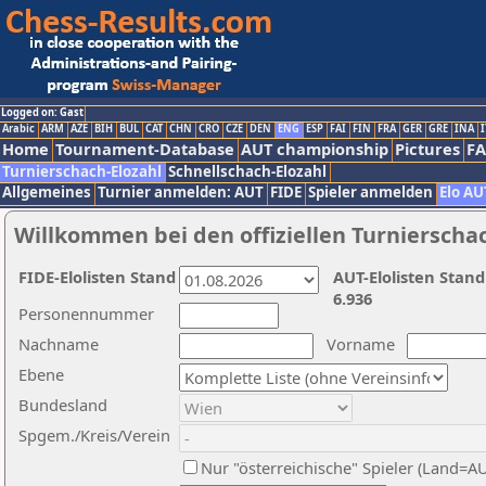
Logged on: Gast
Arabic
ARM
AZE
BIH
BUL
CAT
CHN
CRO
CZE
DEN
ENG
ESP
FAI
FIN
FRA
GER
GRE
INA
I
Home
Tournament-Database
AUT championship
Pictures
F
Turnierschach-Elozahl
Schnellschach-Elozahl
Allgemeines
Turnier anmelden: AUT
FIDE
Spieler anmelden
Elo AU
Willkommen bei den offiziellen Turnierscha
FIDE-Elolisten Stand
AUT-Elolisten Stand
6.936
Personennummer
Nachname
Vorname
Ebene
Bundesland
Spgem./Kreis/Verein
Nur "österreichische" Spieler (Land=A