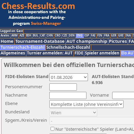
Logged on: Gast
Arabic
ARM
AZE
BIH
BUL
CAT
CHN
CRO
CZE
DEN
ENG
ESP
FAI
FIN
FRA
GER
GRE
INA
I
Home
Tournament-Database
AUT championship
Pictures
F
Turnierschach-Elozahl
Schnellschach-Elozahl
Allgemeines
Turnier anmelden: AUT
FIDE
Spieler anmelden
Elo AU
Willkommen bei den offiziellen Turnierscha
FIDE-Elolisten Stand
AUT-Elolisten Stand
6.936
Personennummer
Nachname
Vorname
Ebene
Bundesland
Spgem./Kreis/Verein
Nur "österreichische" Spieler (Land=A