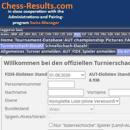
Logged on: Gast
Arabic
ARM
AZE
BIH
BUL
CAT
CHN
CRO
CZE
DEN
ENG
ESP
FAI
FIN
FRA
GER
GRE
INA
I
Home
Tournament-Database
AUT championship
Pictures
F
Turnierschach-Elozahl
Schnellschach-Elozahl
Allgemeines
Turnier anmelden: AUT
FIDE
Spieler anmelden
Elo AU
Willkommen bei den offiziellen Turnierscha
FIDE-Elolisten Stand
AUT-Elolisten Stand
6.936
Personennummer
Nachname
Vorname
Ebene
Bundesland
Spgem./Kreis/Verein
Nur "österreichische" Spieler (Land=A