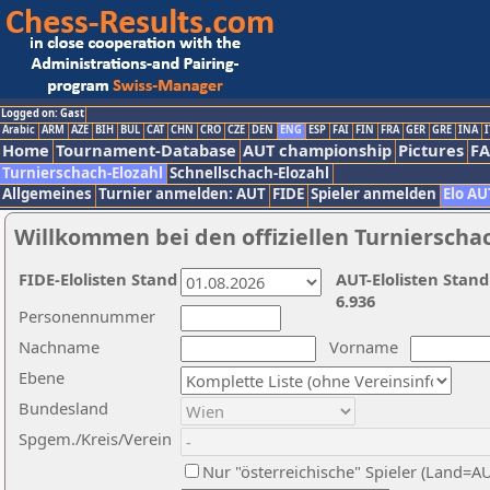
Logged on: Gast
Arabic
ARM
AZE
BIH
BUL
CAT
CHN
CRO
CZE
DEN
ENG
ESP
FAI
FIN
FRA
GER
GRE
INA
I
Home
Tournament-Database
AUT championship
Pictures
F
Turnierschach-Elozahl
Schnellschach-Elozahl
Allgemeines
Turnier anmelden: AUT
FIDE
Spieler anmelden
Elo AU
Willkommen bei den offiziellen Turnierscha
FIDE-Elolisten Stand
AUT-Elolisten Stand
6.936
Personennummer
Nachname
Vorname
Ebene
Bundesland
Spgem./Kreis/Verein
Nur "österreichische" Spieler (Land=A