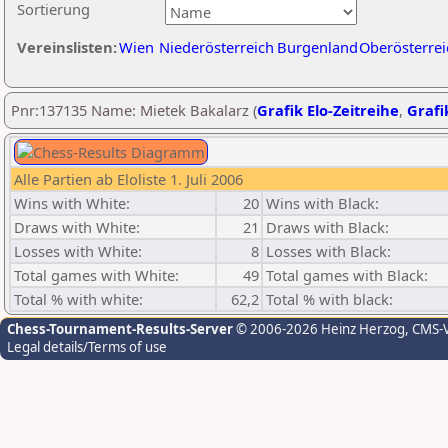
Sortierung
Vereinslisten:
Wien
Niederösterreich
Burgenland
Oberösterrei
Pnr:137135 Name: Mietek Bakalarz (
Grafik Elo-Zeitreihe
,
Grafi
Alle Partien ab Eloliste 1. Juli 2006
Wins with White:
20
Wins with Black:
Draws with White:
21
Draws with Black:
Losses with White:
8
Losses with Black:
Total games with White:
49
Total games with Black:
Total % with white:
62,2
Total % with black:
Chess-Tournament-Results-Server
© 2006-2026 Heinz Herzog
, CMS-
Legal details/Terms of use