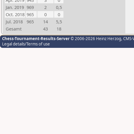
Apr. 2019
943
3
0
Jan. 2019
969
2
0,5
Oct. 2018
965
0
0
Jul. 2018
965
14
5,5
Gesamt
43
18
Chess-Tournament-Results-Server
© 2006-2026 Heinz Herzog
, CMS-
Legal details/Terms of use