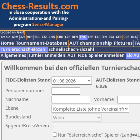
Logged on: Gast
Arabic
ARM
AZE
BIH
BUL
CAT
CHN
CRO
CZE
DEN
ENG
ESP
FAI
FIN
FRA
GER
GRE
INA
I
Home
Tournament-Database
AUT championship
Pictures
F
Turnierschach-Elozahl
Schnellschach-Elozahl
Allgemeines
Turnier anmelden: AUT
FIDE
Spieler anmelden
Elo AU
Willkommen bei den offiziellen Turnierscha
FIDE-Elolisten Stand
AUT-Elolisten Stand
6.936
Personennummer
Nachname
Vorname
Ebene
Bundesland
Spgem./Kreis/Verein
Nur "österreichische" Spieler (Land=A