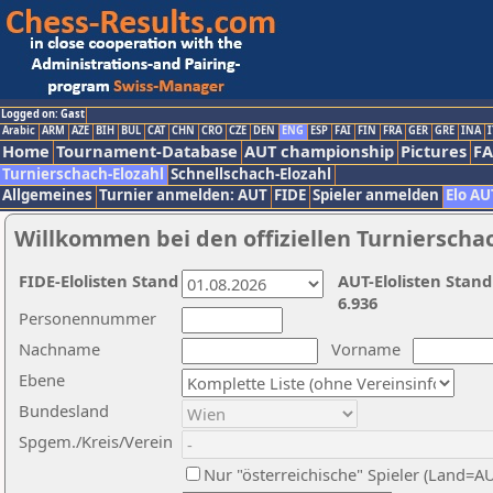
Logged on: Gast
Arabic
ARM
AZE
BIH
BUL
CAT
CHN
CRO
CZE
DEN
ENG
ESP
FAI
FIN
FRA
GER
GRE
INA
I
Home
Tournament-Database
AUT championship
Pictures
F
Turnierschach-Elozahl
Schnellschach-Elozahl
Allgemeines
Turnier anmelden: AUT
FIDE
Spieler anmelden
Elo AU
Willkommen bei den offiziellen Turnierscha
FIDE-Elolisten Stand
AUT-Elolisten Stand
6.936
Personennummer
Nachname
Vorname
Ebene
Bundesland
Spgem./Kreis/Verein
Nur "österreichische" Spieler (Land=A