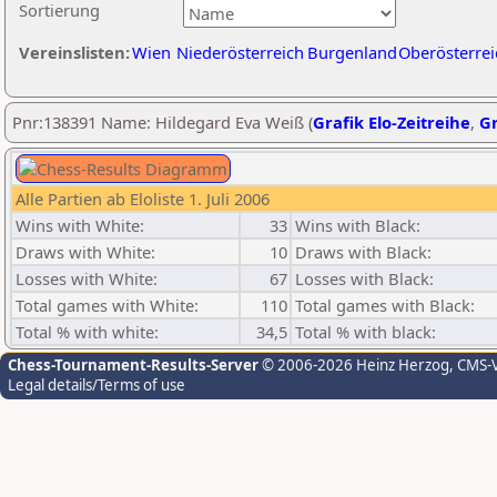
Sortierung
Vereinslisten:
Wien
Niederösterreich
Burgenland
Oberösterrei
Pnr:138391 Name: Hildegard Eva Weiß (
Grafik Elo-Zeitreihe
,
Gr
Alle Partien ab Eloliste 1. Juli 2006
Wins with White:
33
Wins with Black:
Draws with White:
10
Draws with Black:
Losses with White:
67
Losses with Black:
Total games with White:
110
Total games with Black:
Total % with white:
34,5
Total % with black:
Chess-Tournament-Results-Server
© 2006-2026 Heinz Herzog
, CMS-
Legal details/Terms of use