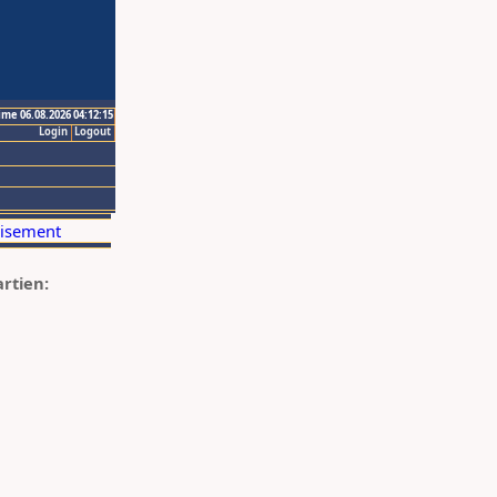
ime 06.08.2026 04:12:15
Login
Logout
artien: