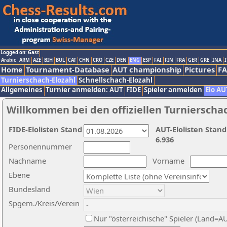
Logged on: Gast
Arabic
ARM
AZE
BIH
BUL
CAT
CHN
CRO
CZE
DEN
ENG
ESP
FAI
FIN
FRA
GER
GRE
INA
I
Home
Tournament-Database
AUT championship
Pictures
F
Turnierschach-Elozahl
Schnellschach-Elozahl
Allgemeines
Turnier anmelden: AUT
FIDE
Spieler anmelden
Elo AU
Willkommen bei den offiziellen Turnierscha
FIDE-Elolisten Stand
AUT-Elolisten Stand
6.936
Personennummer
Nachname
Vorname
Ebene
Bundesland
Spgem./Kreis/Verein
Nur "österreichische" Spieler (Land=A