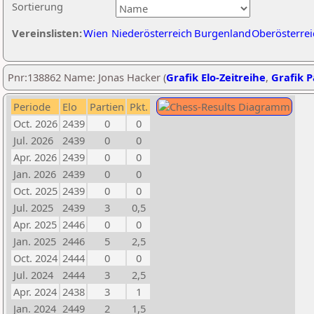
Sortierung
Vereinslisten:
Wien
Niederösterreich
Burgenland
Oberösterrei
Pnr:138862 Name: Jonas Hacker (
Grafik Elo-Zeitreihe
,
Grafik P
Periode
Elo
Partien
Pkt.
Oct. 2026
2439
0
0
Jul. 2026
2439
0
0
Apr. 2026
2439
0
0
Jan. 2026
2439
0
0
Oct. 2025
2439
0
0
Jul. 2025
2439
3
0,5
Apr. 2025
2446
0
0
Jan. 2025
2446
5
2,5
Oct. 2024
2444
0
0
Jul. 2024
2444
3
2,5
Apr. 2024
2438
3
1
Jan. 2024
2449
2
1,5