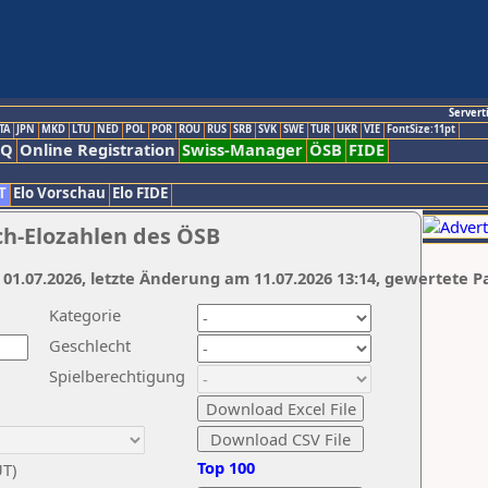
Servert
TA
JPN
MKD
LTU
NED
POL
POR
ROU
RUS
SRB
SVK
SWE
TUR
UKR
VIE
FontSize:11pt
AQ
Online Registration
Swiss-Manager
ÖSB
FIDE
T
Elo Vorschau
Elo FIDE
ch-Elozahlen des ÖSB
 01.07.2026, letzte Änderung am 11.07.2026 13:14, gewertete P
Kategorie
Geschlecht
Spielberechtigung
Top 100
UT)