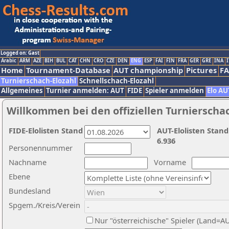
Logged on: Gast
Arabic
ARM
AZE
BIH
BUL
CAT
CHN
CRO
CZE
DEN
ENG
ESP
FAI
FIN
FRA
GER
GRE
INA
I
Home
Tournament-Database
AUT championship
Pictures
F
Turnierschach-Elozahl
Schnellschach-Elozahl
Allgemeines
Turnier anmelden: AUT
FIDE
Spieler anmelden
Elo AU
Willkommen bei den offiziellen Turnierscha
FIDE-Elolisten Stand
AUT-Elolisten Stand
6.936
Personennummer
Nachname
Vorname
Ebene
Bundesland
Spgem./Kreis/Verein
Nur "österreichische" Spieler (Land=A