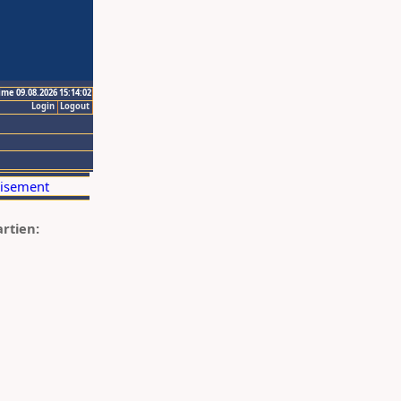
ime 09.08.2026 15:14:02
Login
Logout
artien: