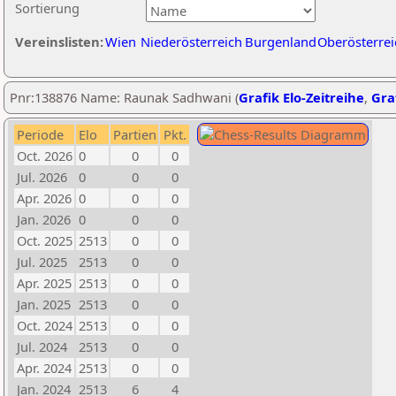
Sortierung
Vereinslisten:
Wien
Niederösterreich
Burgenland
Oberösterrei
Pnr:138876 Name: Raunak Sadhwani (
Grafik Elo-Zeitreihe
,
Graf
Periode
Elo
Partien
Pkt.
Oct. 2026
0
0
0
Jul. 2026
0
0
0
Apr. 2026
0
0
0
Jan. 2026
0
0
0
Oct. 2025
2513
0
0
Jul. 2025
2513
0
0
Apr. 2025
2513
0
0
Jan. 2025
2513
0
0
Oct. 2024
2513
0
0
Jul. 2024
2513
0
0
Apr. 2024
2513
0
0
Jan. 2024
2513
6
4