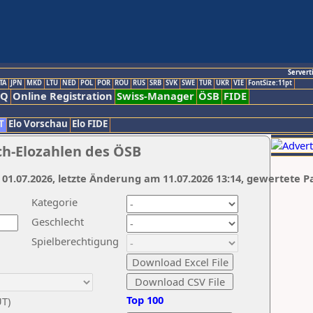
Servert
TA
JPN
MKD
LTU
NED
POL
POR
ROU
RUS
SRB
SVK
SWE
TUR
UKR
VIE
FontSize:11pt
AQ
Online Registration
Swiss-Manager
ÖSB
FIDE
T
Elo Vorschau
Elo FIDE
ch-Elozahlen des ÖSB
 01.07.2026, letzte Änderung am 11.07.2026 13:14, gewertete P
Kategorie
Geschlecht
Spielberechtigung
Top 100
UT)