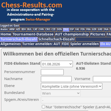
Logged on: Gast
Arabic
ARM
AZE
BIH
BUL
CAT
CHN
CRO
CZE
DEN
ENG
ESP
FAI
FIN
FRA
GER
GRE
INA
I
Home
Tournament-Database
AUT championship
Pictures
F
Turnierschach-Elozahl
Schnellschach-Elozahl
Allgemeines
Turnier anmelden: AUT
FIDE
Spieler anmelden
Elo AU
Willkommen bei den offiziellen Turnierscha
FIDE-Elolisten Stand
AUT-Elolisten Stand
6.936
Personennummer
Nachname
Vorname
Ebene
Bundesland
Spgem./Kreis/Verein
Nur "österreichische" Spieler (Land=A