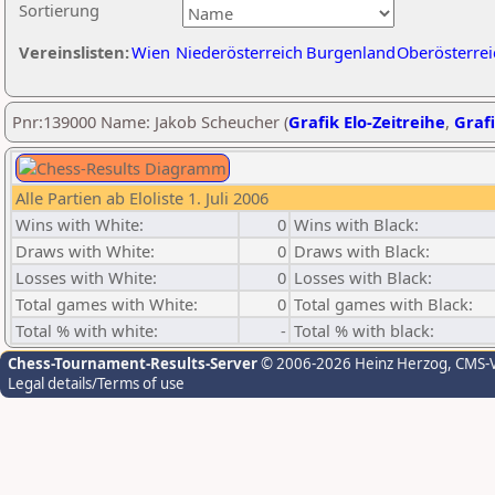
Sortierung
Vereinslisten:
Wien
Niederösterreich
Burgenland
Oberösterrei
Pnr:139000 Name: Jakob Scheucher (
Grafik Elo-Zeitreihe
,
Grafi
Alle Partien ab Eloliste 1. Juli 2006
Wins with White:
0
Wins with Black:
Draws with White:
0
Draws with Black:
Losses with White:
0
Losses with Black:
Total games with White:
0
Total games with Black:
Total % with white:
-
Total % with black:
Chess-Tournament-Results-Server
© 2006-2026 Heinz Herzog
, CMS-
Legal details/Terms of use