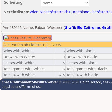
Sortierung
Vereinslisten:
Wien
Niederösterreich
Burgenland
Oberösterrei
Pnr:139115 Name: Fabian Wiestner (
Grafik Elo-Zeitreihe
,
Grafi
Alle Partien ab Eloliste 1. Juli 2006
Wins with White:
3
Wins with Black:
Draws with White:
0
Draws with Black:
Losses with White:
5
Losses with Black:
Total games with White:
8
Total games with Black:
Total % with white:
37,5
Total % with black:
Chess-Tournament-Results-Server
© 2006-2026 Heinz Herzog
, CMS-
Legal details/Terms of use