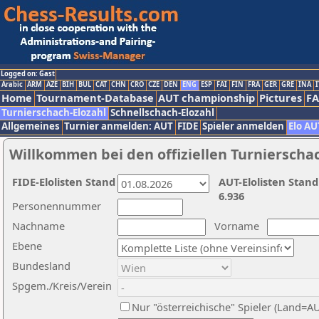
Logged on: Gast
Arabic
ARM
AZE
BIH
BUL
CAT
CHN
CRO
CZE
DEN
ENG
ESP
FAI
FIN
FRA
GER
GRE
INA
I
Home
Tournament-Database
AUT championship
Pictures
F
Turnierschach-Elozahl
Schnellschach-Elozahl
Allgemeines
Turnier anmelden: AUT
FIDE
Spieler anmelden
Elo AU
Willkommen bei den offiziellen Turnierscha
FIDE-Elolisten Stand
AUT-Elolisten Stand
6.936
Personennummer
Nachname
Vorname
Ebene
Bundesland
Spgem./Kreis/Verein
Nur "österreichische" Spieler (Land=A