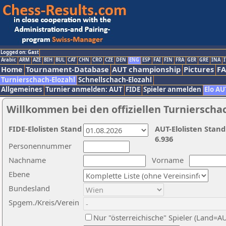
Logged on: Gast
Arabic
ARM
AZE
BIH
BUL
CAT
CHN
CRO
CZE
DEN
ENG
ESP
FAI
FIN
FRA
GER
GRE
INA
I
Home
Tournament-Database
AUT championship
Pictures
F
Turnierschach-Elozahl
Schnellschach-Elozahl
Allgemeines
Turnier anmelden: AUT
FIDE
Spieler anmelden
Elo AU
Willkommen bei den offiziellen Turnierscha
FIDE-Elolisten Stand
AUT-Elolisten Stand
6.936
Personennummer
Nachname
Vorname
Ebene
Bundesland
Spgem./Kreis/Verein
Nur "österreichische" Spieler (Land=A