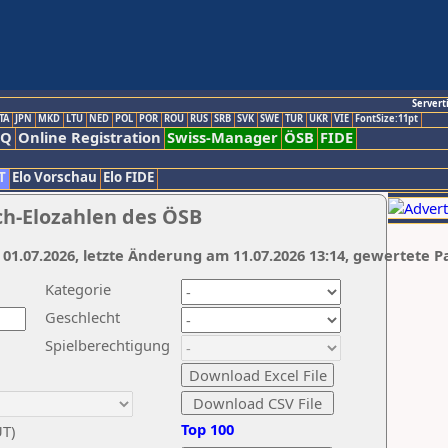
Servert
TA
JPN
MKD
LTU
NED
POL
POR
ROU
RUS
SRB
SVK
SWE
TUR
UKR
VIE
FontSize:11pt
AQ
Online Registration
Swiss-Manager
ÖSB
FIDE
T
Elo Vorschau
Elo FIDE
ch-Elozahlen des ÖSB
 01.07.2026, letzte Änderung am 11.07.2026 13:14, gewertete P
Kategorie
Geschlecht
Spielberechtigung
Top 100
UT)