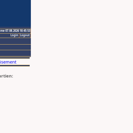
ime 07.08.2026 18:45:53
Login
Logout
artien: