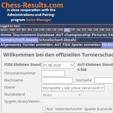
Logged on: Gast
Arabic
ARM
AZE
BIH
BUL
CAT
CHN
CRO
CZE
DEN
ENG
ESP
FAI
FIN
FRA
GER
GRE
INA
I
Home
Tournament-Database
AUT championship
Pictures
F
Turnierschach-Elozahl
Schnellschach-Elozahl
Allgemeines
Turnier anmelden: AUT
FIDE
Spieler anmelden
Elo AU
Willkommen bei den offiziellen Turnierscha
FIDE-Elolisten Stand
AUT-Elolisten Stand
6.936
Personennummer
Nachname
Vorname
Ebene
Bundesland
Spgem./Kreis/Verein
Nur "österreichische" Spieler (Land=A