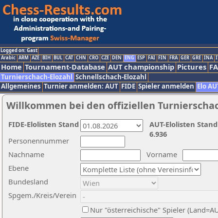
Logged on: Gast
Arabic
ARM
AZE
BIH
BUL
CAT
CHN
CRO
CZE
DEN
ENG
ESP
FAI
FIN
FRA
GER
GRE
INA
I
Home
Tournament-Database
AUT championship
Pictures
F
Turnierschach-Elozahl
Schnellschach-Elozahl
Allgemeines
Turnier anmelden: AUT
FIDE
Spieler anmelden
Elo AU
Willkommen bei den offiziellen Turnierscha
FIDE-Elolisten Stand
AUT-Elolisten Stand
6.936
Personennummer
Nachname
Vorname
Ebene
Bundesland
Spgem./Kreis/Verein
Nur "österreichische" Spieler (Land=A