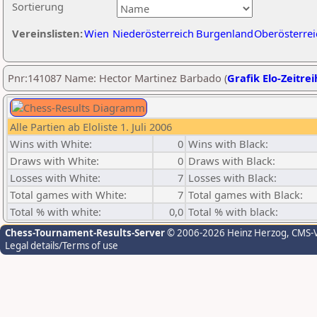
Sortierung
Vereinslisten:
Wien
Niederösterreich
Burgenland
Oberösterrei
Pnr:141087 Name: Hector Martinez Barbado (
Grafik Elo-Zeitre
Alle Partien ab Eloliste 1. Juli 2006
Wins with White:
0
Wins with Black:
Draws with White:
0
Draws with Black:
Losses with White:
7
Losses with Black:
Total games with White:
7
Total games with Black:
Total % with white:
0,0
Total % with black:
Chess-Tournament-Results-Server
© 2006-2026 Heinz Herzog
, CMS-
Legal details/Terms of use