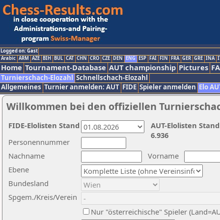
Logged on: Gast
Arabic
ARM
AZE
BIH
BUL
CAT
CHN
CRO
CZE
DEN
ENG
ESP
FAI
FIN
FRA
GER
GRE
INA
I
Home
Tournament-Database
AUT championship
Pictures
F
Turnierschach-Elozahl
Schnellschach-Elozahl
Allgemeines
Turnier anmelden: AUT
FIDE
Spieler anmelden
Elo AU
Willkommen bei den offiziellen Turnierscha
FIDE-Elolisten Stand
AUT-Elolisten Stand
6.936
Personennummer
Nachname
Vorname
Ebene
Bundesland
Spgem./Kreis/Verein
Nur "österreichische" Spieler (Land=A