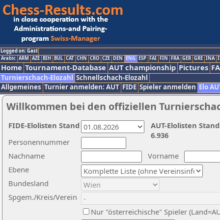
Logged on: Gast
Arabic
ARM
AZE
BIH
BUL
CAT
CHN
CRO
CZE
DEN
ENG
ESP
FAI
FIN
FRA
GER
GRE
INA
I
Home
Tournament-Database
AUT championship
Pictures
F
Turnierschach-Elozahl
Schnellschach-Elozahl
Allgemeines
Turnier anmelden: AUT
FIDE
Spieler anmelden
Elo AU
Willkommen bei den offiziellen Turnierscha
FIDE-Elolisten Stand
AUT-Elolisten Stand
6.936
Personennummer
Nachname
Vorname
Ebene
Bundesland
Spgem./Kreis/Verein
Nur "österreichische" Spieler (Land=A