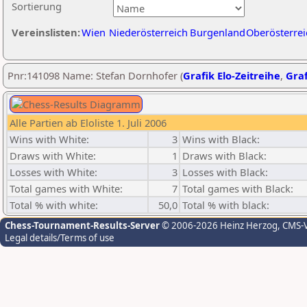
Sortierung
Vereinslisten:
Wien
Niederösterreich
Burgenland
Oberösterrei
Pnr:141098 Name: Stefan Dornhofer (
Grafik Elo-Zeitreihe
,
Graf
Alle Partien ab Eloliste 1. Juli 2006
Wins with White:
3
Wins with Black:
Draws with White:
1
Draws with Black:
Losses with White:
3
Losses with Black:
Total games with White:
7
Total games with Black:
Total % with white:
50,0
Total % with black:
Chess-Tournament-Results-Server
© 2006-2026 Heinz Herzog
, CMS-
Legal details/Terms of use