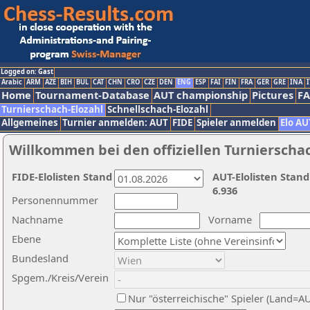
Logged on: Gast
Arabic
ARM
AZE
BIH
BUL
CAT
CHN
CRO
CZE
DEN
ENG
ESP
FAI
FIN
FRA
GER
GRE
INA
I
Home
Tournament-Database
AUT championship
Pictures
F
Turnierschach-Elozahl
Schnellschach-Elozahl
Allgemeines
Turnier anmelden: AUT
FIDE
Spieler anmelden
Elo AU
Willkommen bei den offiziellen Turnierscha
FIDE-Elolisten Stand
AUT-Elolisten Stand
6.936
Personennummer
Nachname
Vorname
Ebene
Bundesland
Spgem./Kreis/Verein
Nur "österreichische" Spieler (Land=A