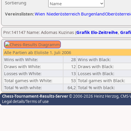
Sortierung
Vereinslisten:
Wien
Niederösterreich
Burgenland
Oberösterrei
Pnr:141147 Name: Adomas Kuzinas (
Grafik Elo-Zeitreihe
,
Grafi
Alle Partien ab Eloliste 1. Juli 2006
Wins with White:
28
Wins with Black:
Draws with White:
12
Draws with Black:
Losses with White:
13
Losses with Black:
Total games with White:
53
Total games with Black:
Total % with white:
64,2
Total % with black:
Chess-Tournament-Results-Server
© 2006-2026 Heinz Herzog
, CMS-
Legal details/Terms of use