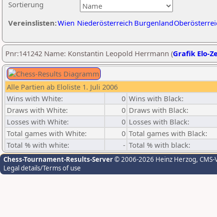
Sortierung
Vereinslisten:
Wien
Niederösterreich
Burgenland
Oberösterrei
Pnr:141242 Name: Konstantin Leopold Herrmann (
Grafik Elo-Z
Alle Partien ab Eloliste 1. Juli 2006
Wins with White:
0
Wins with Black:
Draws with White:
0
Draws with Black:
Losses with White:
0
Losses with Black:
Total games with White:
0
Total games with Black:
Total % with white:
-
Total % with black:
Chess-Tournament-Results-Server
© 2006-2026 Heinz Herzog
, CMS-
Legal details/Terms of use