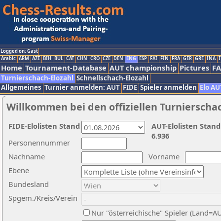
Logged on: Gast
Arabic
ARM
AZE
BIH
BUL
CAT
CHN
CRO
CZE
DEN
ENG
ESP
FAI
FIN
FRA
GER
GRE
INA
I
Home
Tournament-Database
AUT championship
Pictures
F
Turnierschach-Elozahl
Schnellschach-Elozahl
Allgemeines
Turnier anmelden: AUT
FIDE
Spieler anmelden
Elo AU
Willkommen bei den offiziellen Turnierscha
FIDE-Elolisten Stand
AUT-Elolisten Stand
6.936
Personennummer
Nachname
Vorname
Ebene
Bundesland
Spgem./Kreis/Verein
Nur "österreichische" Spieler (Land=A