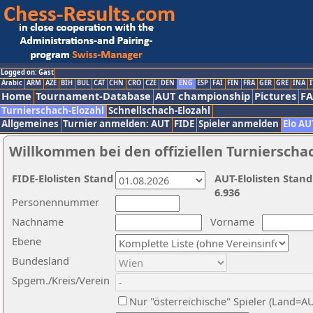
Logged on: Gast
Arabic
ARM
AZE
BIH
BUL
CAT
CHN
CRO
CZE
DEN
ENG
ESP
FAI
FIN
FRA
GER
GRE
INA
I
Home
Tournament-Database
AUT championship
Pictures
F
Turnierschach-Elozahl
Schnellschach-Elozahl
Allgemeines
Turnier anmelden: AUT
FIDE
Spieler anmelden
Elo AU
Willkommen bei den offiziellen Turnierscha
FIDE-Elolisten Stand
AUT-Elolisten Stand
6.936
Personennummer
Nachname
Vorname
Ebene
Bundesland
Spgem./Kreis/Verein
Nur "österreichische" Spieler (Land=A