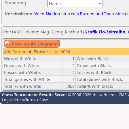
Sortierung
Vereinslisten:
Wien
Niederösterreich
Burgenland
Oberösterrei
Pnr:141811 Name: Mag. Georg Reichard (
Grafik Elo-Zeitreihe
,
Alle Partien ab Eloliste 1. Juli 2006
Wins with White:
1
Wins with Black:
Draws with White:
2
Draws with Black:
Losses with White:
4
Losses with Black:
Total games with White:
7
Total games with Black:
Total % with white:
28,6
Total % with black:
Chess-Tournament-Results-Server
© 2006-2026 Heinz Herzog
, CMS-
Legal details/Terms of use