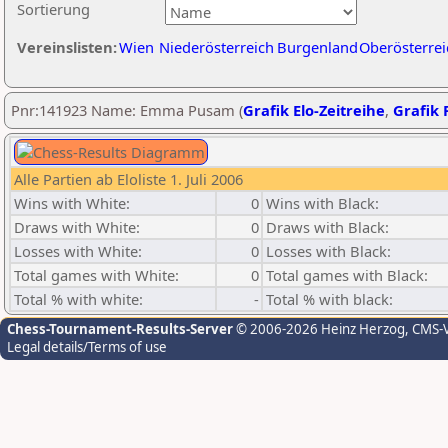
Sortierung
Vereinslisten:
Wien
Niederösterreich
Burgenland
Oberösterrei
Pnr:141923 Name: Emma Pusam (
Grafik Elo-Zeitreihe
,
Grafik P
Alle Partien ab Eloliste 1. Juli 2006
Wins with White:
0
Wins with Black:
Draws with White:
0
Draws with Black:
Losses with White:
0
Losses with Black:
Total games with White:
0
Total games with Black:
Total % with white:
-
Total % with black:
Chess-Tournament-Results-Server
© 2006-2026 Heinz Herzog
, CMS-
Legal details/Terms of use