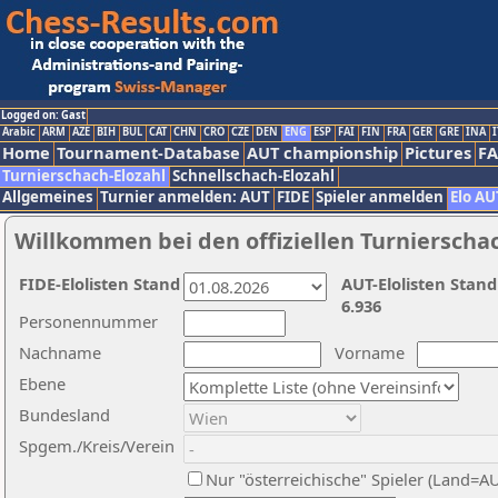
Logged on: Gast
Arabic
ARM
AZE
BIH
BUL
CAT
CHN
CRO
CZE
DEN
ENG
ESP
FAI
FIN
FRA
GER
GRE
INA
I
Home
Tournament-Database
AUT championship
Pictures
F
Turnierschach-Elozahl
Schnellschach-Elozahl
Allgemeines
Turnier anmelden: AUT
FIDE
Spieler anmelden
Elo AU
Willkommen bei den offiziellen Turnierscha
FIDE-Elolisten Stand
AUT-Elolisten Stand
6.936
Personennummer
Nachname
Vorname
Ebene
Bundesland
Spgem./Kreis/Verein
Nur "österreichische" Spieler (Land=A