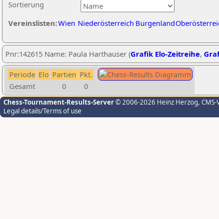
Sortierung
Vereinslisten:
Wien
Niederösterreich
Burgenland
Oberösterrei
Pnr:142615 Name: Paula Harthauser (
Grafik Elo-Zeitreihe
,
Graf
Periode
Elo
Partien
Pkt.
Gesamt
0
0
Chess-Tournament-Results-Server
© 2006-2026 Heinz Herzog
, CMS-
Legal details/Terms of use