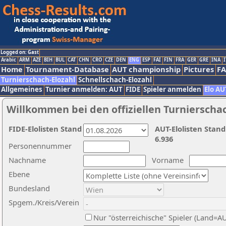
Logged on: Gast
Arabic
ARM
AZE
BIH
BUL
CAT
CHN
CRO
CZE
DEN
ENG
ESP
FAI
FIN
FRA
GER
GRE
INA
I
Home
Tournament-Database
AUT championship
Pictures
F
Turnierschach-Elozahl
Schnellschach-Elozahl
Allgemeines
Turnier anmelden: AUT
FIDE
Spieler anmelden
Elo AU
Willkommen bei den offiziellen Turnierscha
FIDE-Elolisten Stand
AUT-Elolisten Stand
6.936
Personennummer
Nachname
Vorname
Ebene
Bundesland
Spgem./Kreis/Verein
Nur "österreichische" Spieler (Land=A