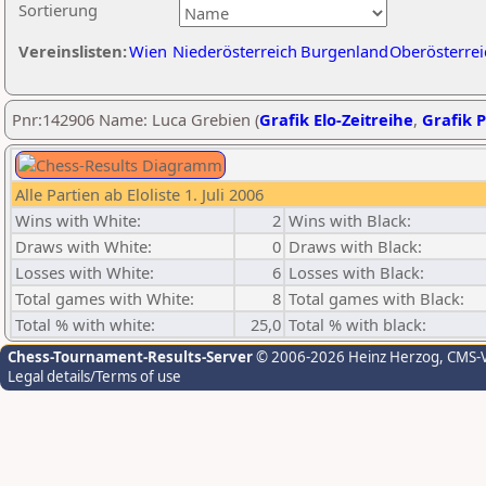
Sortierung
Vereinslisten:
Wien
Niederösterreich
Burgenland
Oberösterrei
Pnr:142906 Name: Luca Grebien (
Grafik Elo-Zeitreihe
,
Grafik P
Alle Partien ab Eloliste 1. Juli 2006
Wins with White:
2
Wins with Black:
Draws with White:
0
Draws with Black:
Losses with White:
6
Losses with Black:
Total games with White:
8
Total games with Black:
Total % with white:
25,0
Total % with black:
Chess-Tournament-Results-Server
© 2006-2026 Heinz Herzog
, CMS-
Legal details/Terms of use