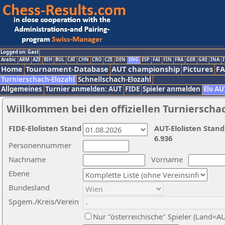
Logged on: Gast
Arabic
ARM
AZE
BIH
BUL
CAT
CHN
CRO
CZE
DEN
ENG
ESP
FAI
FIN
FRA
GER
GRE
INA
I
Home
Tournament-Database
AUT championship
Pictures
F
Turnierschach-Elozahl
Schnellschach-Elozahl
Allgemeines
Turnier anmelden: AUT
FIDE
Spieler anmelden
Elo AU
Willkommen bei den offiziellen Turnierscha
FIDE-Elolisten Stand
AUT-Elolisten Stand
6.936
Personennummer
Nachname
Vorname
Ebene
Bundesland
Spgem./Kreis/Verein
Nur "österreichische" Spieler (Land=A