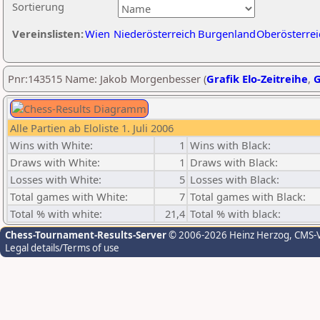
Sortierung
Vereinslisten:
Wien
Niederösterreich
Burgenland
Oberösterrei
Pnr:143515 Name: Jakob Morgenbesser (
Grafik Elo-Zeitreihe
,
G
Alle Partien ab Eloliste 1. Juli 2006
Wins with White:
1
Wins with Black:
Draws with White:
1
Draws with Black:
Losses with White:
5
Losses with Black:
Total games with White:
7
Total games with Black:
Total % with white:
21,4
Total % with black:
Chess-Tournament-Results-Server
© 2006-2026 Heinz Herzog
, CMS-
Legal details/Terms of use