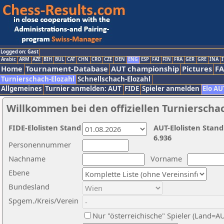
Logged on: Gast
Arabic
ARM
AZE
BIH
BUL
CAT
CHN
CRO
CZE
DEN
ENG
ESP
FAI
FIN
FRA
GER
GRE
INA
I
Home
Tournament-Database
AUT championship
Pictures
F
Turnierschach-Elozahl
Schnellschach-Elozahl
Allgemeines
Turnier anmelden: AUT
FIDE
Spieler anmelden
Elo AU
Willkommen bei den offiziellen Turnierscha
FIDE-Elolisten Stand
AUT-Elolisten Stand
6.936
Personennummer
Nachname
Vorname
Ebene
Bundesland
Spgem./Kreis/Verein
Nur "österreichische" Spieler (Land=A