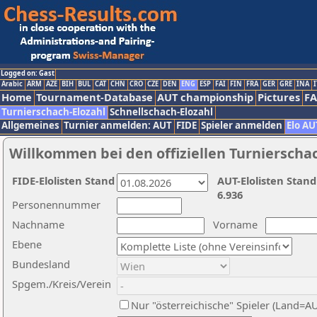
Logged on: Gast
Arabic
ARM
AZE
BIH
BUL
CAT
CHN
CRO
CZE
DEN
ENG
ESP
FAI
FIN
FRA
GER
GRE
INA
I
Home
Tournament-Database
AUT championship
Pictures
F
Turnierschach-Elozahl
Schnellschach-Elozahl
Allgemeines
Turnier anmelden: AUT
FIDE
Spieler anmelden
Elo AU
Willkommen bei den offiziellen Turnierscha
FIDE-Elolisten Stand
AUT-Elolisten Stand
6.936
Personennummer
Nachname
Vorname
Ebene
Bundesland
Spgem./Kreis/Verein
Nur "österreichische" Spieler (Land=A