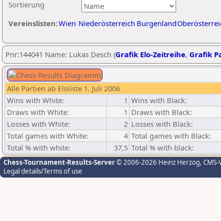
Sortierung
Vereinslisten:
Wien
Niederösterreich
Burgenland
Oberösterrei
Pnr:144041 Name: Lukas Desch (
Grafik Elo-Zeitreihe
,
Grafik Pa
Alle Partien ab Eloliste 1. Juli 2006
Wins with White:
1
Wins with Black:
Draws with White:
1
Draws with Black:
Losses with White:
2
Losses with Black:
Total games with White:
4
Total games with Black:
Total % with white:
37,5
Total % with black:
Chess-Tournament-Results-Server
© 2006-2026 Heinz Herzog
, CMS-
Legal details/Terms of use