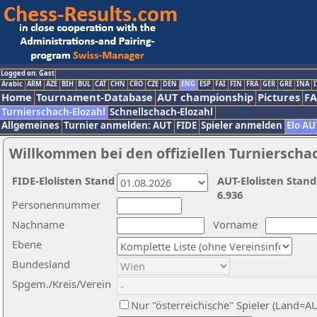
Logged on: Gast
Arabic
ARM
AZE
BIH
BUL
CAT
CHN
CRO
CZE
DEN
ENG
ESP
FAI
FIN
FRA
GER
GRE
INA
I
Home
Tournament-Database
AUT championship
Pictures
F
Turnierschach-Elozahl
Schnellschach-Elozahl
Allgemeines
Turnier anmelden: AUT
FIDE
Spieler anmelden
Elo AU
Willkommen bei den offiziellen Turnierscha
FIDE-Elolisten Stand
AUT-Elolisten Stand
6.936
Personennummer
Nachname
Vorname
Ebene
Bundesland
Spgem./Kreis/Verein
Nur "österreichische" Spieler (Land=A