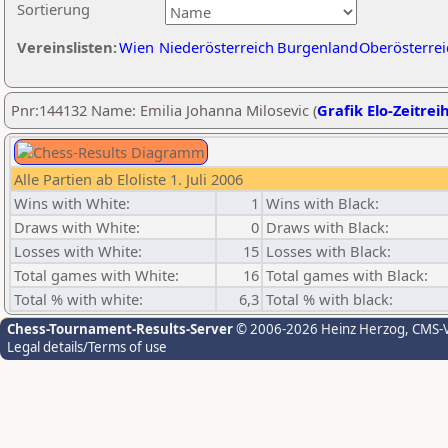
Sortierung
Vereinslisten:
Wien
Niederösterreich
Burgenland
Oberösterrei
Pnr:144132 Name: Emilia Johanna Milosevic (
Grafik Elo-Zeitrei
Alle Partien ab Eloliste 1. Juli 2006
Wins with White:
1
Wins with Black:
Draws with White:
0
Draws with Black:
Losses with White:
15
Losses with Black:
Total games with White:
16
Total games with Black:
Total % with white:
6,3
Total % with black:
Chess-Tournament-Results-Server
© 2006-2026 Heinz Herzog
, CMS-
Legal details/Terms of use