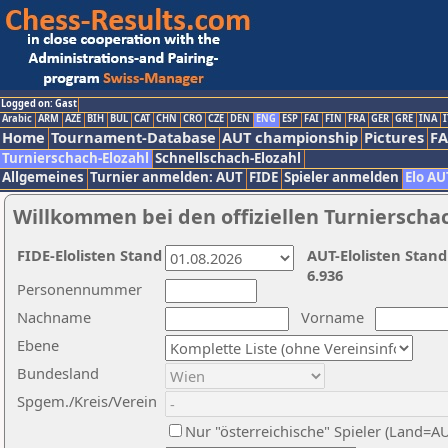
Logged on: Gast
Arabic
ARM
AZE
BIH
BUL
CAT
CHN
CRO
CZE
DEN
ENG
ESP
FAI
FIN
FRA
GER
GRE
INA
I
Home
Tournament-Database
AUT championship
Pictures
F
Turnierschach-Elozahl
Schnellschach-Elozahl
Allgemeines
Turnier anmelden: AUT
FIDE
Spieler anmelden
Elo AU
Willkommen bei den offiziellen Turnierscha
FIDE-Elolisten Stand
AUT-Elolisten Stand
6.936
Personennummer
Nachname
Vorname
Ebene
Bundesland
Spgem./Kreis/Verein
Nur "österreichische" Spieler (Land=A