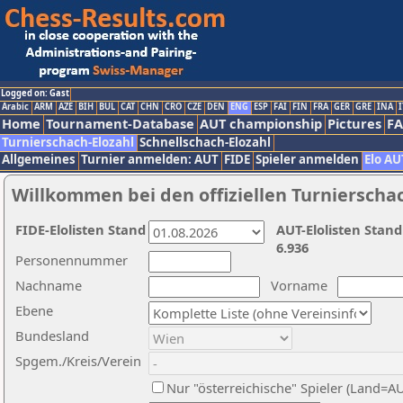
Logged on: Gast
Arabic
ARM
AZE
BIH
BUL
CAT
CHN
CRO
CZE
DEN
ENG
ESP
FAI
FIN
FRA
GER
GRE
INA
I
Home
Tournament-Database
AUT championship
Pictures
F
Turnierschach-Elozahl
Schnellschach-Elozahl
Allgemeines
Turnier anmelden: AUT
FIDE
Spieler anmelden
Elo AU
Willkommen bei den offiziellen Turnierscha
FIDE-Elolisten Stand
AUT-Elolisten Stand
6.936
Personennummer
Nachname
Vorname
Ebene
Bundesland
Spgem./Kreis/Verein
Nur "österreichische" Spieler (Land=A