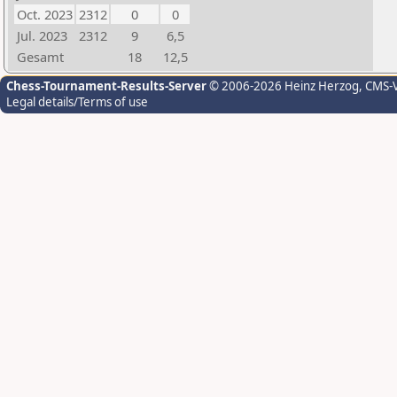
Oct. 2023
2312
0
0
Jul. 2023
2312
9
6,5
Gesamt
18
12,5
Chess-Tournament-Results-Server
© 2006-2026 Heinz Herzog
, CMS-
Legal details/Terms of use