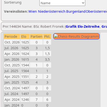
Sortierung
Vereinslisten:
Wien
Niederösterreich
Burgenland
Oberösterrei
Pnr:144634 Name: BSc Robert Fronek (
Grafik Elo-Zeitreihe
,
Gra
Periode
Elo
Partien
Pkt.
Oct. 2026
1625
0
0
Jul. 2026
1625
3
1,5
Apr. 2026
1624
3
1,5
Jan. 2026
1615
4
3,5
Oct. 2025
1544
1
0
Jul. 2025
1564
1
1
Apr. 2025
1551
2
2
Jan. 2025
1525
4
3
Oct. 2024
1497
0
0
Jul. 2024
1497
0
0
Apr. 2024
1246
7
6
Jan. 2024
0
0
0