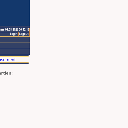
ime 08.08.2026 06:12:13
Login
Logout
artien: