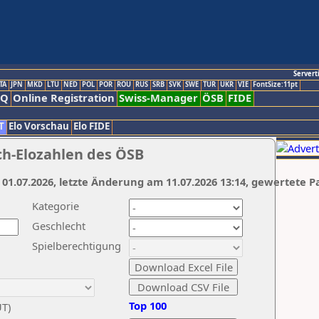
Servert
TA
JPN
MKD
LTU
NED
POL
POR
ROU
RUS
SRB
SVK
SWE
TUR
UKR
VIE
FontSize:11pt
AQ
Online Registration
Swiss-Manager
ÖSB
FIDE
T
Elo Vorschau
Elo FIDE
ch-Elozahlen des ÖSB
 01.07.2026, letzte Änderung am 11.07.2026 13:14, gewertete P
Kategorie
Geschlecht
Spielberechtigung
Top 100
UT)