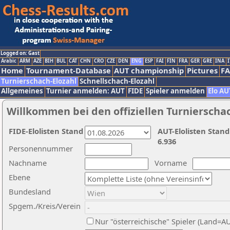
Logged on: Gast
Arabic
ARM
AZE
BIH
BUL
CAT
CHN
CRO
CZE
DEN
ENG
ESP
FAI
FIN
FRA
GER
GRE
INA
I
Home
Tournament-Database
AUT championship
Pictures
F
Turnierschach-Elozahl
Schnellschach-Elozahl
Allgemeines
Turnier anmelden: AUT
FIDE
Spieler anmelden
Elo AU
Willkommen bei den offiziellen Turnierscha
FIDE-Elolisten Stand
AUT-Elolisten Stand
6.936
Personennummer
Nachname
Vorname
Ebene
Bundesland
Spgem./Kreis/Verein
Nur "österreichische" Spieler (Land=A