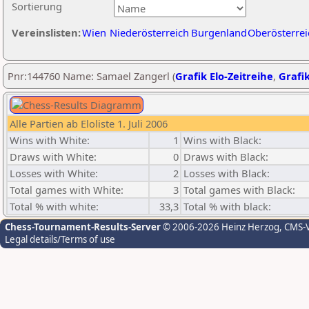
Sortierung
Vereinslisten:
Wien
Niederösterreich
Burgenland
Oberösterrei
Pnr:144760 Name: Samael Zangerl (
Grafik Elo-Zeitreihe
,
Grafik
Alle Partien ab Eloliste 1. Juli 2006
Wins with White:
1
Wins with Black:
Draws with White:
0
Draws with Black:
Losses with White:
2
Losses with Black:
Total games with White:
3
Total games with Black:
Total % with white:
33,3
Total % with black:
Chess-Tournament-Results-Server
© 2006-2026 Heinz Herzog
, CMS-
Legal details/Terms of use