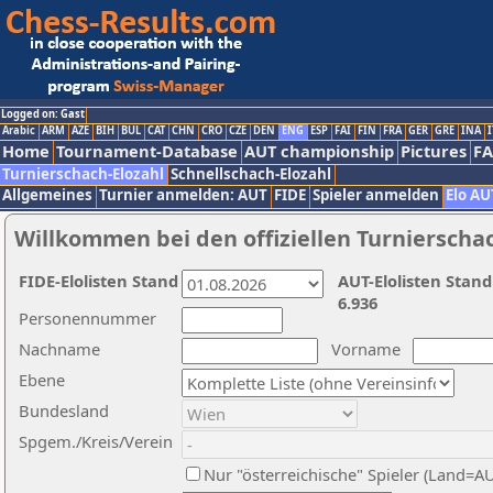
Logged on: Gast
Arabic
ARM
AZE
BIH
BUL
CAT
CHN
CRO
CZE
DEN
ENG
ESP
FAI
FIN
FRA
GER
GRE
INA
I
Home
Tournament-Database
AUT championship
Pictures
F
Turnierschach-Elozahl
Schnellschach-Elozahl
Allgemeines
Turnier anmelden: AUT
FIDE
Spieler anmelden
Elo AU
Willkommen bei den offiziellen Turnierscha
FIDE-Elolisten Stand
AUT-Elolisten Stand
6.936
Personennummer
Nachname
Vorname
Ebene
Bundesland
Spgem./Kreis/Verein
Nur "österreichische" Spieler (Land=A