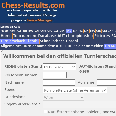
Logged on: Gast
Arabic
ARM
AZE
BIH
BUL
CAT
CHN
CRO
CZE
DEN
ENG
ESP
FAI
FIN
FRA
GER
GRE
INA
I
Home
Tournament-Database
AUT championship
Pictures
F
Turnierschach-Elozahl
Schnellschach-Elozahl
Allgemeines
Turnier anmelden: AUT
FIDE
Spieler anmelden
Elo AU
Willkommen bei den offiziellen Turnierscha
FIDE-Elolisten Stand
AUT-Elolisten Stand
6.936
Personennummer
Nachname
Vorname
Ebene
Bundesland
Spgem./Kreis/Verein
Nur "österreichische" Spieler (Land=A