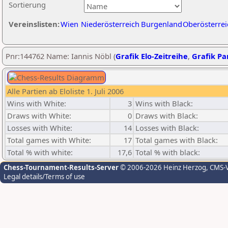
Sortierung
Vereinslisten:
Wien
Niederösterreich
Burgenland
Oberösterrei
Pnr:144762 Name: Iannis Nöbl (
Grafik Elo-Zeitreihe
,
Grafik Par
Alle Partien ab Eloliste 1. Juli 2006
Wins with White:
3
Wins with Black:
Draws with White:
0
Draws with Black:
Losses with White:
14
Losses with Black:
Total games with White:
17
Total games with Black:
Total % with white:
17,6
Total % with black:
Chess-Tournament-Results-Server
© 2006-2026 Heinz Herzog
, CMS-
Legal details/Terms of use