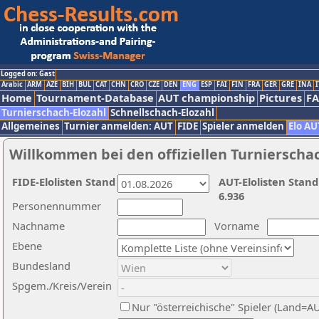
Logged on: Gast
Arabic
ARM
AZE
BIH
BUL
CAT
CHN
CRO
CZE
DEN
ENG
ESP
FAI
FIN
FRA
GER
GRE
INA
I
Home
Tournament-Database
AUT championship
Pictures
F
Turnierschach-Elozahl
Schnellschach-Elozahl
Allgemeines
Turnier anmelden: AUT
FIDE
Spieler anmelden
Elo AU
Willkommen bei den offiziellen Turnierscha
FIDE-Elolisten Stand
AUT-Elolisten Stand
6.936
Personennummer
Nachname
Vorname
Ebene
Bundesland
Spgem./Kreis/Verein
Nur "österreichische" Spieler (Land=A