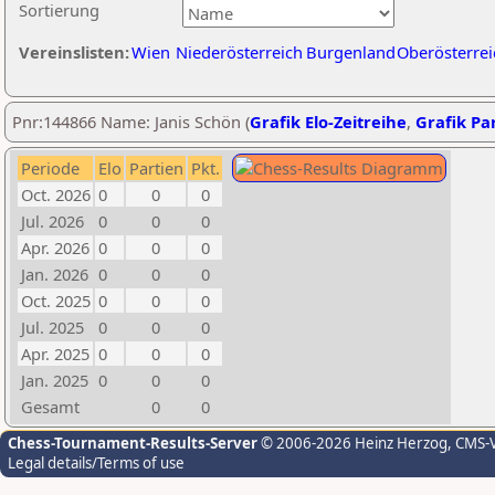
Sortierung
Vereinslisten:
Wien
Niederösterreich
Burgenland
Oberösterrei
Pnr:144866 Name: Janis Schön (
Grafik Elo-Zeitreihe
,
Grafik Par
Periode
Elo
Partien
Pkt.
Oct. 2026
0
0
0
Jul. 2026
0
0
0
Apr. 2026
0
0
0
Jan. 2026
0
0
0
Oct. 2025
0
0
0
Jul. 2025
0
0
0
Apr. 2025
0
0
0
Jan. 2025
0
0
0
Gesamt
0
0
Chess-Tournament-Results-Server
© 2006-2026 Heinz Herzog
, CMS-
Legal details/Terms of use