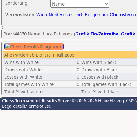
Sortierung
Vereinslisten:
Wien
Niederösterreich
Burgenland
Oberösterrei
Pnr:144870 Name: Luca Fabianek (
Grafik Elo-Zeitreihe
,
Grafik 
Alle Partien ab Eloliste 1. Juli 2006
Wins with White:
0
Wins with Black:
Draws with White:
0
Draws with Black:
Losses with White:
0
Losses with Black:
Total games with White:
0
Total games with Black:
Total % with white:
-
Total % with black:
Chess-Tournament-Results-Server
© 2006-2026 Heinz Herzog
, CMS-
Legal details/Terms of use