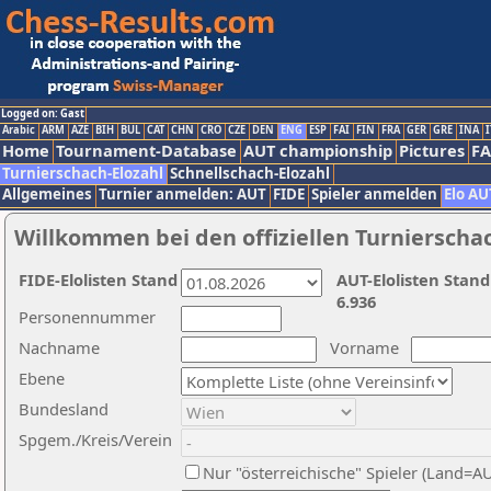
Logged on: Gast
Arabic
ARM
AZE
BIH
BUL
CAT
CHN
CRO
CZE
DEN
ENG
ESP
FAI
FIN
FRA
GER
GRE
INA
I
Home
Tournament-Database
AUT championship
Pictures
F
Turnierschach-Elozahl
Schnellschach-Elozahl
Allgemeines
Turnier anmelden: AUT
FIDE
Spieler anmelden
Elo AU
Willkommen bei den offiziellen Turnierscha
FIDE-Elolisten Stand
AUT-Elolisten Stand
6.936
Personennummer
Nachname
Vorname
Ebene
Bundesland
Spgem./Kreis/Verein
Nur "österreichische" Spieler (Land=A