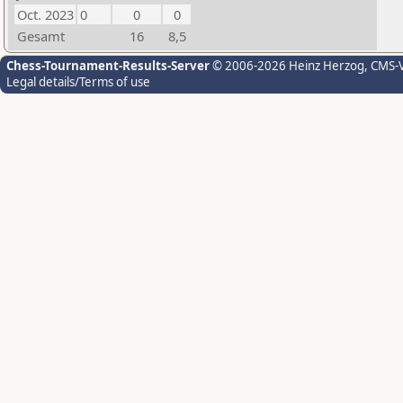
Oct. 2023
0
0
0
Gesamt
16
8,5
Chess-Tournament-Results-Server
© 2006-2026 Heinz Herzog
, CMS-
Legal details/Terms of use