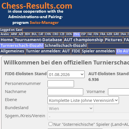
Logged on: Gast
Arabic
ARM
AZE
BIH
BUL
CAT
CHN
CRO
CZE
DEN
ENG
ESP
FAI
FIN
FRA
GER
GRE
INA
I
Home
Tournament-Database
AUT championship
Pictures
F
Turnierschach-Elozahl
Schnellschach-Elozahl
Allgemeines
Turnier anmelden: AUT
FIDE
Spieler anmelden
Elo AU
Willkommen bei den offiziellen Turnierscha
FIDE-Elolisten Stand
AUT-Elolisten Stand
6.936
Personennummer
Nachname
Vorname
Ebene
Bundesland
Spgem./Kreis/Verein
Nur "österreichische" Spieler (Land=A