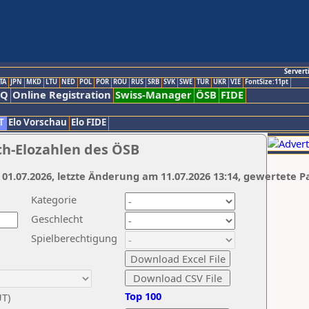
Servert
TA
JPN
MKD
LTU
NED
POL
POR
ROU
RUS
SRB
SVK
SWE
TUR
UKR
VIE
FontSize:11pt
AQ
Online Registration
Swiss-Manager
ÖSB
FIDE
T
Elo Vorschau
Elo FIDE
ch-Elozahlen des ÖSB
 01.07.2026, letzte Änderung am 11.07.2026 13:14, gewertete P
Kategorie
Geschlecht
Spielberechtigung
Top 100
UT)