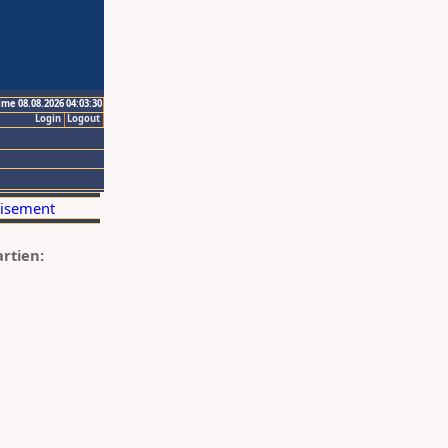
ime 08.08.2026 04:03:30
Login
Logout
artien: