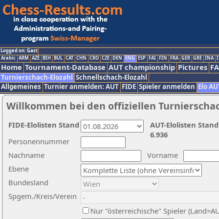
Logged on: Gast
Arabic
ARM
AZE
BIH
BUL
CAT
CHN
CRO
CZE
DEN
ENG
ESP
FAI
FIN
FRA
GER
GRE
INA
I
Home
Tournament-Database
AUT championship
Pictures
F
Turnierschach-Elozahl
Schnellschach-Elozahl
Allgemeines
Turnier anmelden: AUT
FIDE
Spieler anmelden
Elo AU
Willkommen bei den offiziellen Turnierscha
FIDE-Elolisten Stand
AUT-Elolisten Stand
6.936
Personennummer
Nachname
Vorname
Ebene
Bundesland
Spgem./Kreis/Verein
Nur "österreichische" Spieler (Land=A