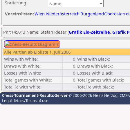
Sortierung
Vereinslisten:
Wien
Niederösterreich
Burgenland
Oberösterrei
Pnr:145013 Name: Stefan Rieser (
Grafik Elo-Zeitreihe
,
Grafik P
Alle Partien ab Eloliste 1. Juli 2006
Wins with White:
0
Wins with Black:
Draws with White:
0
Draws with Black:
Losses with White:
0
Losses with Black:
Total games with White:
0
Total games with Black:
Total % with white:
-
Total % with black:
Chess-Tournament-Results-Server
© 2006-2026 Heinz Herzog
, CMS-
Legal details/Terms of use