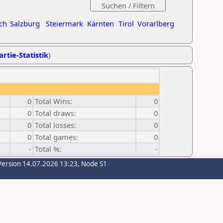
ch
Salzburg
Steiermark
Kärnten
Tirol
Vorarlberg
artie-Statistik
)
0
Total Wins:
0
0
Total draws:
0
0
Total losses:
0
0
Total games:
0
-
Total %:
-
Version 14.07.2026 13:23, Node S1