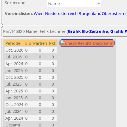
Sortierung
Vereinslisten:
Wien
Niederösterreich
Burgenland
Oberösterrei
Pnr:145320 Name: Felix Lechner (
Grafik Elo-Zeitreihe
,
Grafik P
Periode
Elo
Partien
Pkt.
Oct. 2026
0
0
0
Jul. 2026
0
0
0
Apr. 2026
0
0
0
Jan. 2026
0
0
0
Oct. 2025
0
0
0
Jul. 2025
0
0
0
Apr. 2025
0
0
0
Jan. 2025
0
0
0
Oct. 2024
0
0
0
Jul. 2024
0
0
0
Apr. 2024
0
0
0
Gesamt
0
0