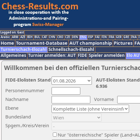
Logged on: Gast
Arabic
ARM
AZE
BIH
BUL
CAT
CHN
CRO
CZE
DEN
ENG
ESP
FAI
FIN
FRA
GER
GRE
INA
I
Home
Tournament-Database
AUT championship
Pictures
F
Turnierschach-Elozahl
Schnellschach-Elozahl
Allgemeines
Turnier anmelden: AUT
FIDE
Spieler anmelden
Elo AU
Willkommen bei den offiziellen Turnierscha
FIDE-Elolisten Stand
AUT-Elolisten Stand
6.936
Personennummer
Nachname
Vorname
Ebene
Bundesland
Spgem./Kreis/Verein
Nur "österreichische" Spieler (Land=A