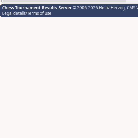
Chess-Tournament-Results-Server
© 2006-2026 Heinz Herzog
, CMS-
Legal details/Terms of use