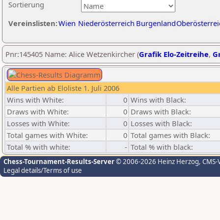
Sortierung
Vereinslisten:
Wien
Niederösterreich
Burgenland
Oberösterrei
Pnr:145405 Name: Alice Wetzenkircher (
Grafik Elo-Zeitreihe
,
Gr
Alle Partien ab Eloliste 1. Juli 2006
Wins with White:
0
Wins with Black:
Draws with White:
0
Draws with Black:
Losses with White:
0
Losses with Black:
Total games with White:
0
Total games with Black:
Total % with white:
-
Total % with black:
Chess-Tournament-Results-Server
© 2006-2026 Heinz Herzog
, CMS-
Legal details/Terms of use