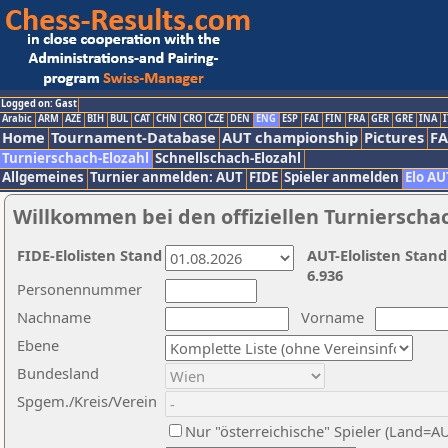
Logged on: Gast
Arabic
ARM
AZE
BIH
BUL
CAT
CHN
CRO
CZE
DEN
ENG
ESP
FAI
FIN
FRA
GER
GRE
INA
I
Home
Tournament-Database
AUT championship
Pictures
F
Turnierschach-Elozahl
Schnellschach-Elozahl
Allgemeines
Turnier anmelden: AUT
FIDE
Spieler anmelden
Elo AU
Willkommen bei den offiziellen Turnierscha
FIDE-Elolisten Stand
AUT-Elolisten Stand
6.936
Personennummer
Nachname
Vorname
Ebene
Bundesland
Spgem./Kreis/Verein
Nur "österreichische" Spieler (Land=A