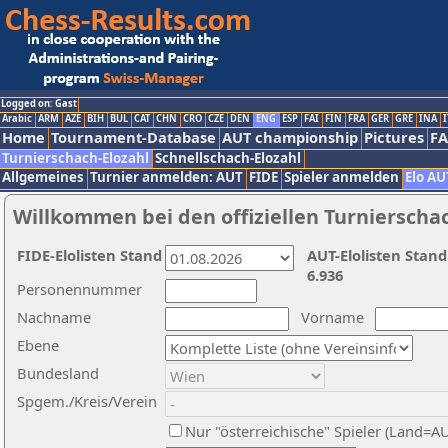
Logged on: Gast
Arabic
ARM
AZE
BIH
BUL
CAT
CHN
CRO
CZE
DEN
ENG
ESP
FAI
FIN
FRA
GER
GRE
INA
I
Home
Tournament-Database
AUT championship
Pictures
F
Turnierschach-Elozahl
Schnellschach-Elozahl
Allgemeines
Turnier anmelden: AUT
FIDE
Spieler anmelden
Elo AU
Willkommen bei den offiziellen Turnierscha
FIDE-Elolisten Stand
AUT-Elolisten Stand
6.936
Personennummer
Nachname
Vorname
Ebene
Bundesland
Spgem./Kreis/Verein
Nur "österreichische" Spieler (Land=A