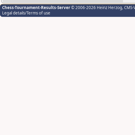
Chess-Tournament-Results-Server
© 2006-2026 Heinz Herzog
, CMS-
Legal details/Terms of use