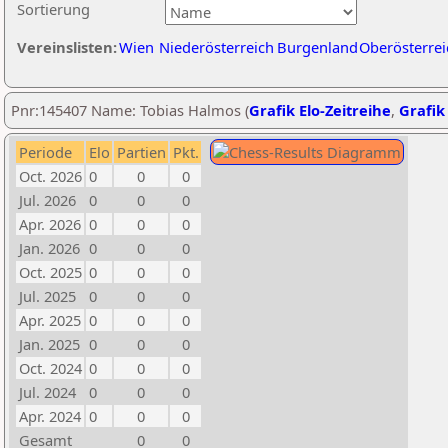
Sortierung
Vereinslisten:
Wien
Niederösterreich
Burgenland
Oberösterrei
Pnr:145407 Name: Tobias Halmos (
Grafik Elo-Zeitreihe
,
Grafik 
Periode
Elo
Partien
Pkt.
Oct. 2026
0
0
0
Jul. 2026
0
0
0
Apr. 2026
0
0
0
Jan. 2026
0
0
0
Oct. 2025
0
0
0
Jul. 2025
0
0
0
Apr. 2025
0
0
0
Jan. 2025
0
0
0
Oct. 2024
0
0
0
Jul. 2024
0
0
0
Apr. 2024
0
0
0
Gesamt
0
0