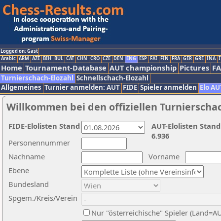
Logged on: Gast
Arabic
ARM
AZE
BIH
BUL
CAT
CHN
CRO
CZE
DEN
ENG
ESP
FAI
FIN
FRA
GER
GRE
INA
I
Home
Tournament-Database
AUT championship
Pictures
F
Turnierschach-Elozahl
Schnellschach-Elozahl
Allgemeines
Turnier anmelden: AUT
FIDE
Spieler anmelden
Elo AU
Willkommen bei den offiziellen Turnierscha
FIDE-Elolisten Stand
AUT-Elolisten Stand
6.936
Personennummer
Nachname
Vorname
Ebene
Bundesland
Spgem./Kreis/Verein
Nur "österreichische" Spieler (Land=A