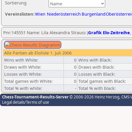
Sortierung
Vereinslisten:
Wien
Niederösterreich
Burgenland
Oberösterrei
Pnr:145551 Name: Lila Alexandra Strauss (
Grafik Elo-Zeitreihe
Alle Partien ab Eloliste 1. Juli 2006
Wins with White:
0
Wins with Black:
Draws with White:
0
Draws with Black:
Losses with White:
0
Losses with Black:
Total games with White:
0
Total games with Black:
Total % with white:
-
Total % with black:
Chess-Tournament-Results-Server
© 2006-2026 Heinz Herzog
, CMS-
Legal details/Terms of use