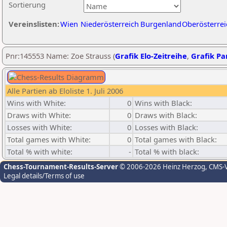
Sortierung
Vereinslisten:
Wien
Niederösterreich
Burgenland
Oberösterrei
Pnr:145553 Name: Zoe Strauss (
Grafik Elo-Zeitreihe
,
Grafik Par
Alle Partien ab Eloliste 1. Juli 2006
Wins with White:
0
Wins with Black:
Draws with White:
0
Draws with Black:
Losses with White:
0
Losses with Black:
Total games with White:
0
Total games with Black:
Total % with white:
-
Total % with black:
Chess-Tournament-Results-Server
© 2006-2026 Heinz Herzog
, CMS-
Legal details/Terms of use