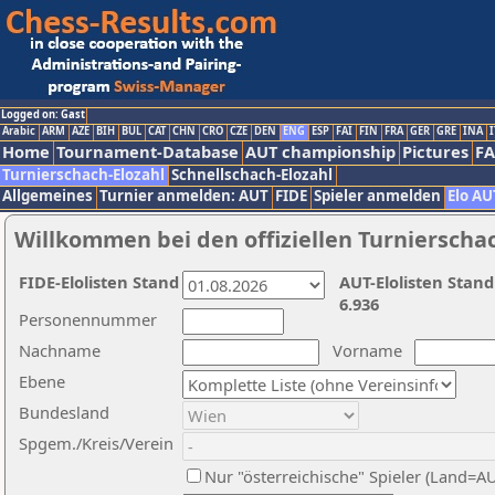
Logged on: Gast
Arabic
ARM
AZE
BIH
BUL
CAT
CHN
CRO
CZE
DEN
ENG
ESP
FAI
FIN
FRA
GER
GRE
INA
I
Home
Tournament-Database
AUT championship
Pictures
F
Turnierschach-Elozahl
Schnellschach-Elozahl
Allgemeines
Turnier anmelden: AUT
FIDE
Spieler anmelden
Elo AU
Willkommen bei den offiziellen Turnierscha
FIDE-Elolisten Stand
AUT-Elolisten Stand
6.936
Personennummer
Nachname
Vorname
Ebene
Bundesland
Spgem./Kreis/Verein
Nur "österreichische" Spieler (Land=A