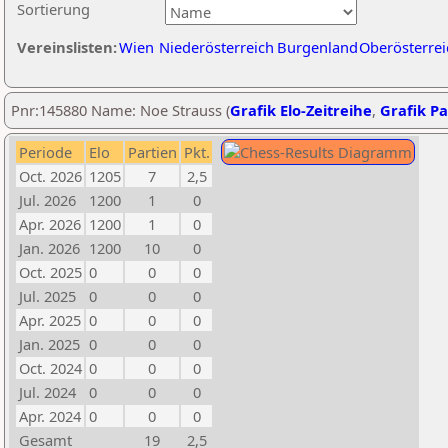
Sortierung
Vereinslisten:
Wien
Niederösterreich
Burgenland
Oberösterrei
Pnr:145880 Name: Noe Strauss (
Grafik Elo-Zeitreihe
,
Grafik Pa
Periode
Elo
Partien
Pkt.
Oct. 2026
1205
7
2,5
Jul. 2026
1200
1
0
Apr. 2026
1200
1
0
Jan. 2026
1200
10
0
Oct. 2025
0
0
0
Jul. 2025
0
0
0
Apr. 2025
0
0
0
Jan. 2025
0
0
0
Oct. 2024
0
0
0
Jul. 2024
0
0
0
Apr. 2024
0
0
0
Gesamt
19
2,5