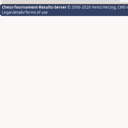
Chess-Tournament-Results-Server
© 2006-2026 Heinz Herzog
, CMS-
Legal details/Terms of use