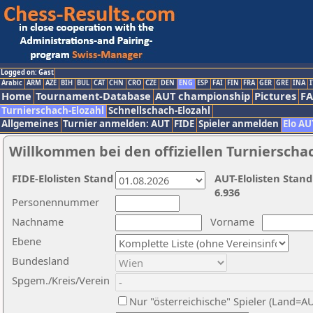
Logged on: Gast
Arabic
ARM
AZE
BIH
BUL
CAT
CHN
CRO
CZE
DEN
ENG
ESP
FAI
FIN
FRA
GER
GRE
INA
I
Home
Tournament-Database
AUT championship
Pictures
F
Turnierschach-Elozahl
Schnellschach-Elozahl
Allgemeines
Turnier anmelden: AUT
FIDE
Spieler anmelden
Elo AU
Willkommen bei den offiziellen Turnierscha
FIDE-Elolisten Stand
AUT-Elolisten Stand
6.936
Personennummer
Nachname
Vorname
Ebene
Bundesland
Spgem./Kreis/Verein
Nur "österreichische" Spieler (Land=A