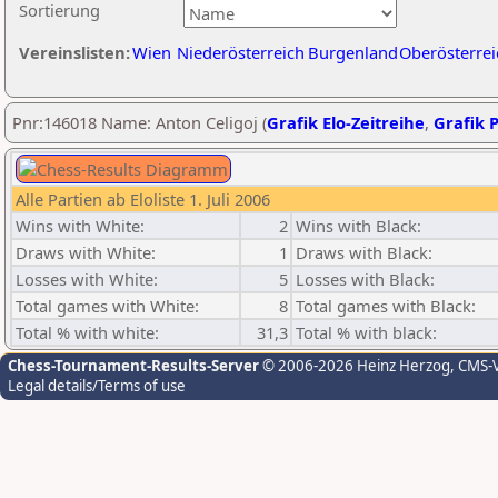
Sortierung
Vereinslisten:
Wien
Niederösterreich
Burgenland
Oberösterrei
Pnr:146018 Name: Anton Celigoj (
Grafik Elo-Zeitreihe
,
Grafik P
Alle Partien ab Eloliste 1. Juli 2006
Wins with White:
2
Wins with Black:
Draws with White:
1
Draws with Black:
Losses with White:
5
Losses with Black:
Total games with White:
8
Total games with Black:
Total % with white:
31,3
Total % with black:
Chess-Tournament-Results-Server
© 2006-2026 Heinz Herzog
, CMS-
Legal details/Terms of use