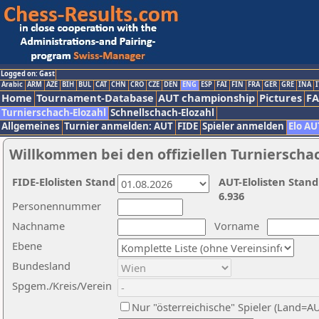
Logged on: Gast
Arabic
ARM
AZE
BIH
BUL
CAT
CHN
CRO
CZE
DEN
ENG
ESP
FAI
FIN
FRA
GER
GRE
INA
I
Home
Tournament-Database
AUT championship
Pictures
F
Turnierschach-Elozahl
Schnellschach-Elozahl
Allgemeines
Turnier anmelden: AUT
FIDE
Spieler anmelden
Elo AU
Willkommen bei den offiziellen Turnierscha
FIDE-Elolisten Stand
AUT-Elolisten Stand
6.936
Personennummer
Nachname
Vorname
Ebene
Bundesland
Spgem./Kreis/Verein
Nur "österreichische" Spieler (Land=A