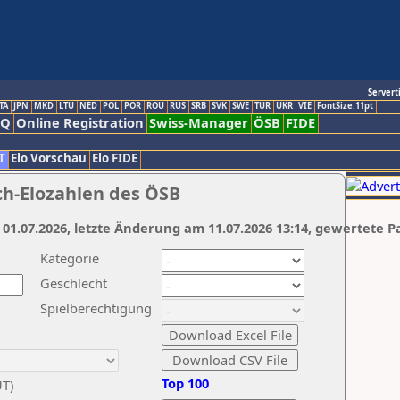
Servert
TA
JPN
MKD
LTU
NED
POL
POR
ROU
RUS
SRB
SVK
SWE
TUR
UKR
VIE
FontSize:11pt
AQ
Online Registration
Swiss-Manager
ÖSB
FIDE
T
Elo Vorschau
Elo FIDE
ch-Elozahlen des ÖSB
 01.07.2026, letzte Änderung am 11.07.2026 13:14, gewertete P
Kategorie
Geschlecht
Spielberechtigung
Top 100
UT)