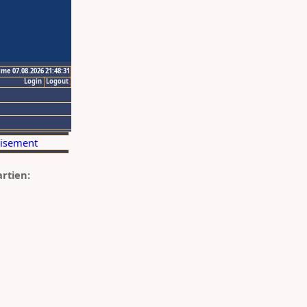
ime 07.08.2026 21:48:31
Login
Logout
artien: