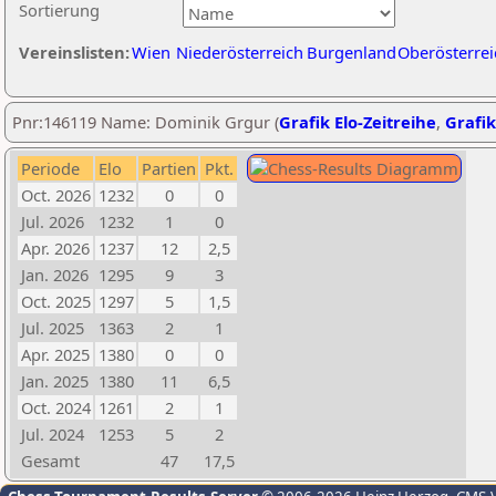
Sortierung
Vereinslisten:
Wien
Niederösterreich
Burgenland
Oberösterrei
Pnr:146119 Name: Dominik Grgur (
Grafik Elo-Zeitreihe
,
Grafik
Periode
Elo
Partien
Pkt.
Oct. 2026
1232
0
0
Jul. 2026
1232
1
0
Apr. 2026
1237
12
2,5
Jan. 2026
1295
9
3
Oct. 2025
1297
5
1,5
Jul. 2025
1363
2
1
Apr. 2025
1380
0
0
Jan. 2025
1380
11
6,5
Oct. 2024
1261
2
1
Jul. 2024
1253
5
2
Gesamt
47
17,5