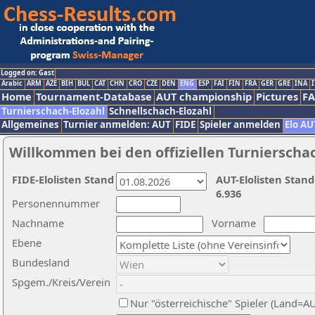
Logged on: Gast
Arabic
ARM
AZE
BIH
BUL
CAT
CHN
CRO
CZE
DEN
ENG
ESP
FAI
FIN
FRA
GER
GRE
INA
I
Home
Tournament-Database
AUT championship
Pictures
F
Turnierschach-Elozahl
Schnellschach-Elozahl
Allgemeines
Turnier anmelden: AUT
FIDE
Spieler anmelden
Elo AU
Willkommen bei den offiziellen Turnierscha
FIDE-Elolisten Stand
AUT-Elolisten Stand
6.936
Personennummer
Nachname
Vorname
Ebene
Bundesland
Spgem./Kreis/Verein
Nur "österreichische" Spieler (Land=A