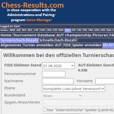
Logged on: Gast
Arabic
ARM
AZE
BIH
BUL
CAT
CHN
CRO
CZE
DEN
ENG
ESP
FAI
FIN
FRA
GER
GRE
INA
I
Home
Tournament-Database
AUT championship
Pictures
F
Turnierschach-Elozahl
Schnellschach-Elozahl
Allgemeines
Turnier anmelden: AUT
FIDE
Spieler anmelden
Elo AU
Willkommen bei den offiziellen Turnierscha
FIDE-Elolisten Stand
AUT-Elolisten Stand
6.936
Personennummer
Nachname
Vorname
Ebene
Bundesland
Spgem./Kreis/Verein
Nur "österreichische" Spieler (Land=A