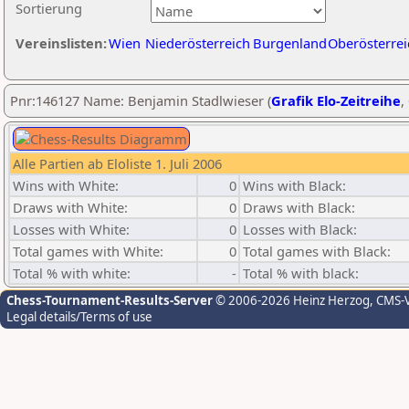
Sortierung
Vereinslisten:
Wien
Niederösterreich
Burgenland
Oberösterrei
Pnr:146127 Name: Benjamin Stadlwieser (
Grafik Elo-Zeitreihe
,
Alle Partien ab Eloliste 1. Juli 2006
Wins with White:
0
Wins with Black:
Draws with White:
0
Draws with Black:
Losses with White:
0
Losses with Black:
Total games with White:
0
Total games with Black:
Total % with white:
-
Total % with black:
Chess-Tournament-Results-Server
© 2006-2026 Heinz Herzog
, CMS-
Legal details/Terms of use