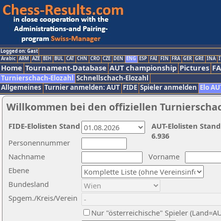
Logged on: Gast
Arabic
ARM
AZE
BIH
BUL
CAT
CHN
CRO
CZE
DEN
ENG
ESP
FAI
FIN
FRA
GER
GRE
INA
I
Home
Tournament-Database
AUT championship
Pictures
F
Turnierschach-Elozahl
Schnellschach-Elozahl
Allgemeines
Turnier anmelden: AUT
FIDE
Spieler anmelden
Elo AU
Willkommen bei den offiziellen Turnierscha
FIDE-Elolisten Stand
AUT-Elolisten Stand
6.936
Personennummer
Nachname
Vorname
Ebene
Bundesland
Spgem./Kreis/Verein
Nur "österreichische" Spieler (Land=A