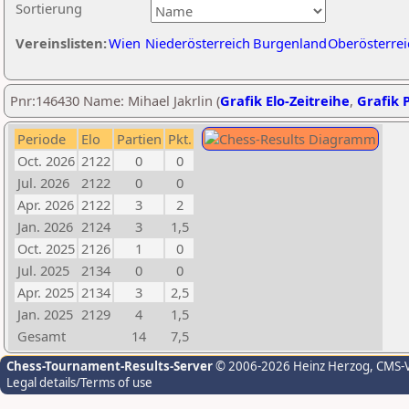
Sortierung
Vereinslisten:
Wien
Niederösterreich
Burgenland
Oberösterrei
Pnr:146430 Name: Mihael Jakrlin (
Grafik Elo-Zeitreihe
,
Grafik P
Periode
Elo
Partien
Pkt.
Oct. 2026
2122
0
0
Jul. 2026
2122
0
0
Apr. 2026
2122
3
2
Jan. 2026
2124
3
1,5
Oct. 2025
2126
1
0
Jul. 2025
2134
0
0
Apr. 2025
2134
3
2,5
Jan. 2025
2129
4
1,5
Gesamt
14
7,5
Chess-Tournament-Results-Server
© 2006-2026 Heinz Herzog
, CMS-
Legal details/Terms of use